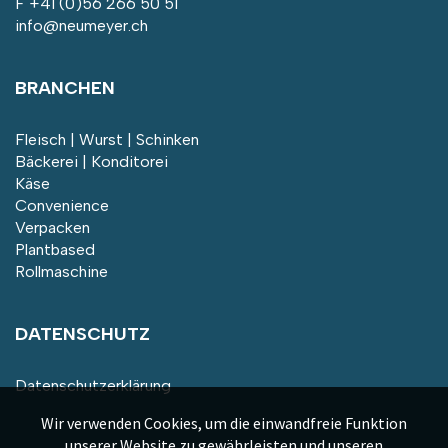
F +41 (0)56 266 50 51
info@neumeyer.ch
BRANCHEN
Fleisch | Wurst | Schinken
Bäckerei | Konditorei
Käse
Convenience
Verpacken
Plantbased
Rollmaschine
DATENSCHUTZ
Datenschutzerklärung
Wir verwenden Cookies, um die einwandfreie Funktion
unserer Website zu gewährleisten und unseren