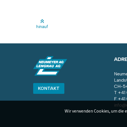
hinauf
ADR
Neume
Lands
CH-54
KONTAKT
T
+41
F +41
info@
Wir verwenden Cookies, um die 