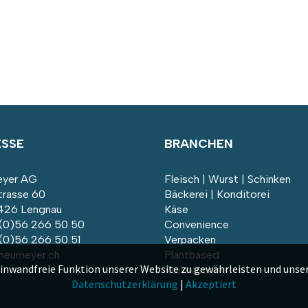
ESSE
BRANCHEN
yer AG
Fleisch | Wurst | Schinken
trasse 60
Bäckerei | Konditorei
26 Lengnau
Käse
 (0)56 266 50 50
Convenience
 (0)56 266 50 51
Verpacken
neumeyer.ch
Plantbased
einwandfreie Funktion unserer Website zu gewährleisten und unser
Rollmaschine
Datenschutzerklärung
|
Akzeptiert