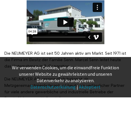
Die NEUMEYER AG ist seit 50 Jahren aktiv am Markt. Seit 1971 ist
die Firma im Besitz der Familie Senn. Marcel Senn leitet heute
das Unternehmen in 3. Generation.
Wir verwenden Cookies, um die einwandfreie Funktion
unserer Website zu gewährleisten und unseren
Die NEUMEYER AG, ursprünglich bekannt als
Datenverkehr zu analysieren.
Metzgereimaschinenlieferant, ist heute ein verlässlicher Partner
Datenschutzerklärung
|
Akzeptiert
für viele andere gewerbliche und industrielle Betriebe der
Sparte Nahrungsmittelherstellung.
Massgeschneiderte Lösungen für die Herstellung von
Backwaren, die Verarbeitung von Gemüse und Früchten, die
Fabrikation von Convenienceprodukten und das Kreieren von
neuartigen Molkereispezialitäten sind neben der