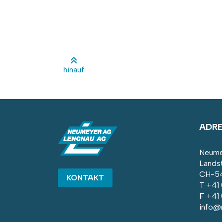
hinauf
ADR
Neume
Lands
CH-54
KONTAKT
T
+41
F +41
info@