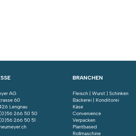
ESSE
BRANCHEN
yer AG
Fleisch | Wurst | Schinken
trasse 60
Bäckerei | Konditorei
26 Lengnau
Käse
 (0)56 266 50 50
Convenience
 (0)56 266 50 51
Verpacken
neumeyer.ch
Plantbased
Rollmaschine