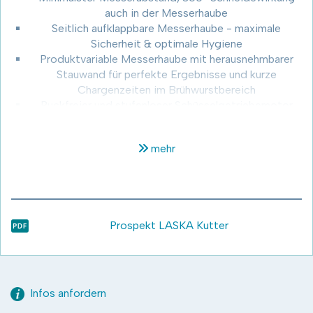
auch in der Messerhaube
Seitlich aufklappbare Messerhaube - maximale
Sicherheit & optimale Hygiene
Produktvariable Messerhaube mit herausnehmbarer
Stauwand für perfekte Ergebnisse und kurze
Chargenzeiten im Brühwurstbereich
Ruckfreier und stufenloser Schüsselgetriebemotor
(lagerschonend) für Kutterschüssel
Autostopp nach Vorwahl Temperatur/Anzahl
mehr
Schüsselumdrehungen oder Laufzeit
Optional Joystick-Steuerung für Beschickung,
Auswerfer und Messerhaube
Prospekt LASKA Kutter
Weitere Anwendungen
Schwartenemulsion
Pasteten
Konserveprodukte
Suppen und Saucen
Infos anfordern
Süsswaren