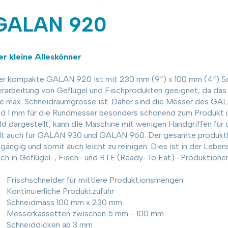
GALAN 920
er kleine Alleskönner
er kompakte GALAN 920 ist mit 230 mm (9“) x 100 mm (4“) Sc
rarbeitung von Geflügel und Fischprodukten geeignet, da das A
ie max. Schneidraumgrösse ist. Daher sind die Messer des GA
nd 1 mm für die Rundmesser besonders schonend zum Produkt u
ld dargestellt, kann die Maschine mit wenigen Handgriffen für
ilt auch für GALAN 930 und GALAN 960. Der gesamte produktbe
gängig und somit auch leicht zu reinigen. Dies ist in der Leben
ch in Geflügel-, Fisch- und RTE (Ready-To Eat) -Produktionen
Frischschneider für mittlere Produktionsmengen
Kontinuierliche Produktzufuhr
Schneidmass 100 mm x 230 mm
Messerkassetten zwischen 5 mm - 100 mm
Schneiddicken ab 3 mm