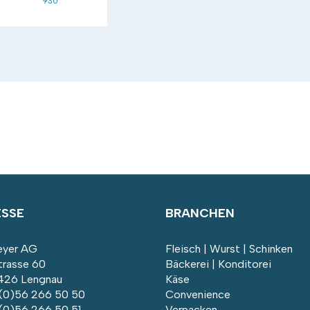
930
ESSE
BRANCHEN
yer AG
Fleisch | Wurst | Schinken
trasse 60
Bäckerei | Konditorei
26 Lengnau
Käse
 (0)56 266 50 50
Convenience
 (0)56 266 50 51
Verpacken