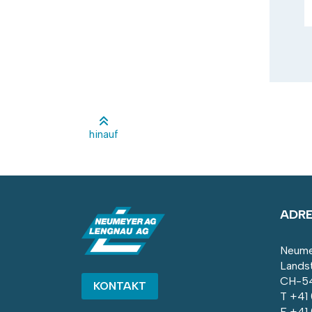
hinauf
ADR
Neume
Lands
CH-54
KONTAKT
T
+41
F +41